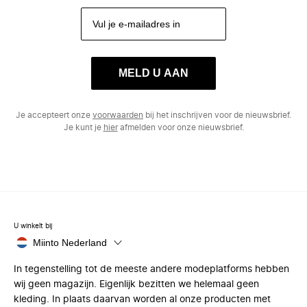
MELD U AAN
Je accepteert onze
voorwaarden
bij het inschrijven voor de nieuwsbrief.
Je kunt je
hier
afmelden voor onze nieuwsbrief.
U winkelt bij
Miinto Nederland
In tegenstelling tot de meeste andere modeplatforms hebben
wij geen magazijn. Eigenlijk bezitten we helemaal geen
kleding. In plaats daarvan worden al onze producten met