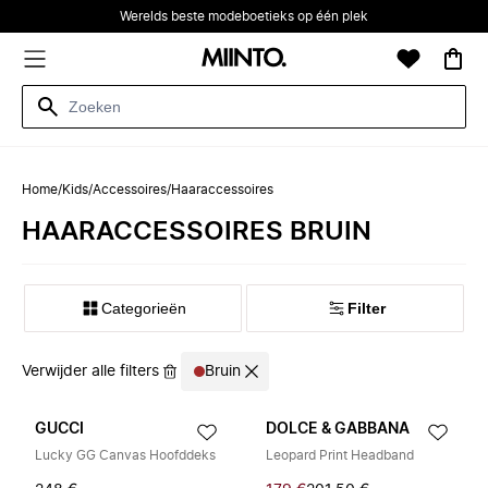
Werelds beste modeboetieks op één plek
Home
/
Kids
/
Accessoires
/
Haaraccessoires
HAARACCESSOIRES BRUIN
Categorieën
Filter
Verwijder alle filters
Bruin
GUCCI
DOLCE & GABBANA
Lucky GG Canvas Hoofddeks
Leopard Print Headband