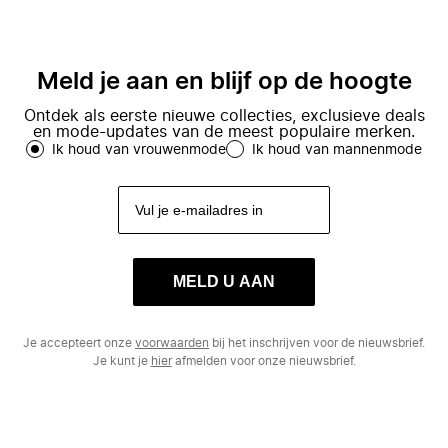
Meld je aan en blijf op de hoogte
Ontdek als eerste nieuwe collecties, exclusieve deals
en mode-updates van de meest populaire merken.
Ik houd van vrouwenmode
Ik houd van mannenmode
MELD U AAN
Je accepteert onze
voorwaarden
bij het inschrijven voor de nieuwsbrief.
Je kunt je
hier
afmelden voor onze nieuwsbrief.