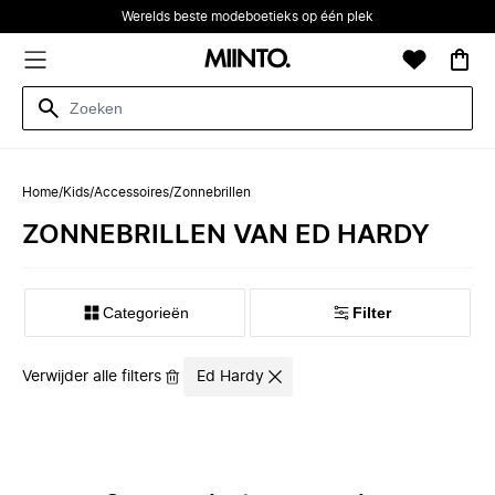
Werelds beste modeboetieks op één plek
Home
/
Kids
/
Accessoires
/
Zonnebrillen
ZONNEBRILLEN VAN ED HARDY
Categorieën
Filter
Verwijder alle filters
Ed Hardy