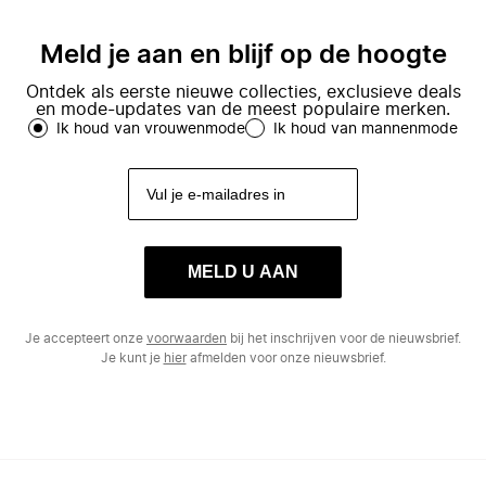
Meld je aan en blijf op de hoogte
Ontdek als eerste nieuwe collecties, exclusieve deals
en mode-updates van de meest populaire merken.
Ik houd van vrouwenmode
Ik houd van mannenmode
MELD U AAN
Je accepteert onze
voorwaarden
bij het inschrijven voor de nieuwsbrief.
Je kunt je
hier
afmelden voor onze nieuwsbrief.