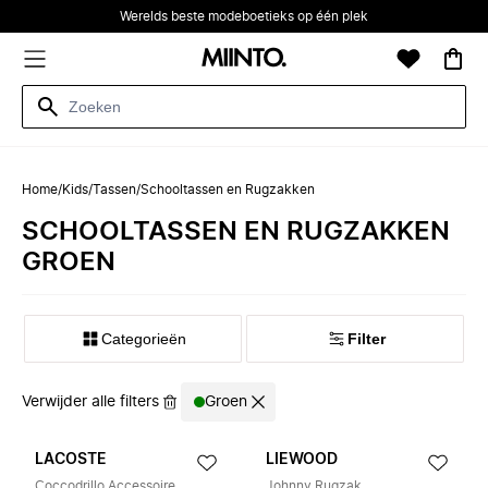
Werelds beste modeboetieks op één plek
Home
/
Kids
/
Tassen
/
Schooltassen en Rugzakken
SCHOOLTASSEN EN RUGZAKKEN
GROEN
Categorieën
Filter
Verwijder alle filters
Groen
LACOSTE
LIEWOOD
Coccodrillo Accessoire
Johnny Rugzak