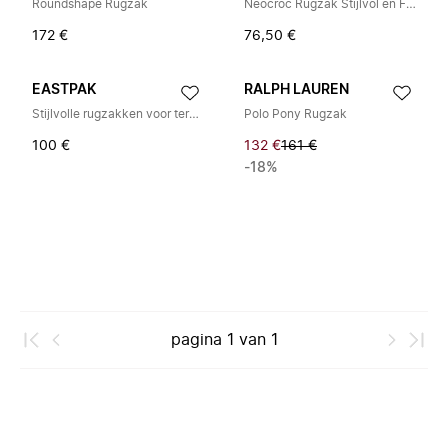
Roundshape Rugzak
Neocroc Rugzak Stijlvol en Functioneel
172 €
76,50 €
EASTPAK
RALPH LAUREN
Stijlvolle rugzakken voor terug naar school
Polo Pony Rugzak
100 €
132 €
161 €
-18%
pagina
1
van
1