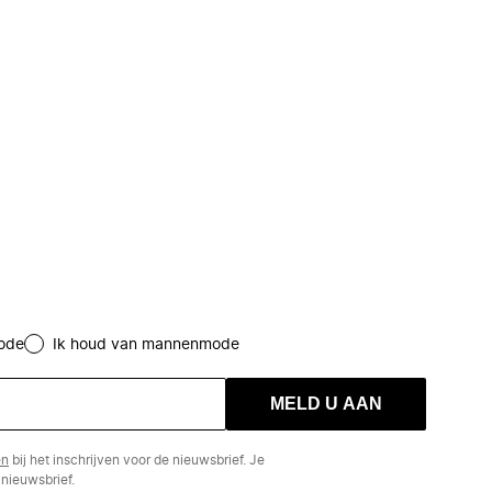
ode
Ik houd van mannenmode
MELD U AAN
en
bij het inschrijven voor de nieuwsbrief. Je
nieuwsbrief.