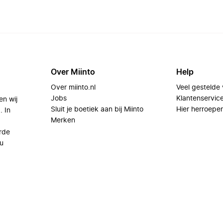
Over Miinto
Help
Over miinto.nl
Veel gestelde
Jobs
Klantenservic
en wij
Sluit je boetiek aan bij Miinto
Hier herroepe
. In
Merken
rde
u