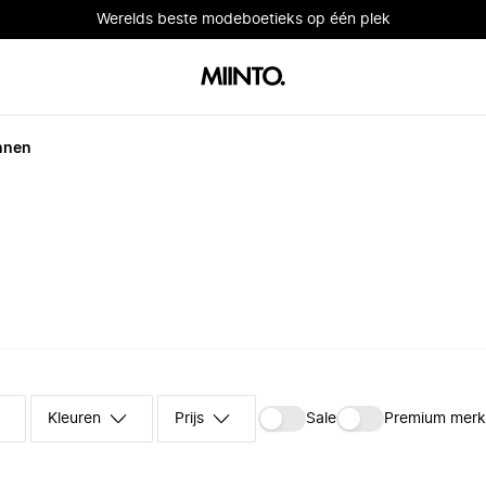
Werelds beste modeboetieks op één plek
nnen
Kleuren
Prijs
Sale
Premium mer