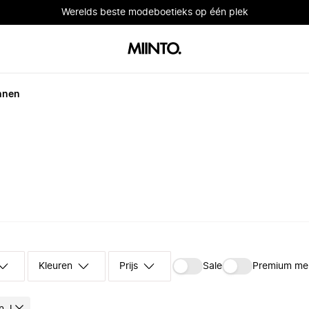
Werelds beste modeboetieks op één plek
nnen
Kleuren
Prijs
Sale
Premium me