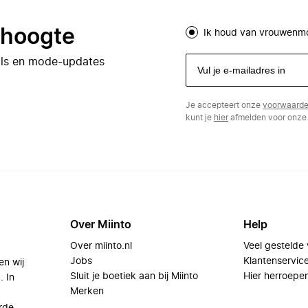
e hoogte
Ik houd van vrouwenm
eals en mode-updates
Je accepteert onze
voorwaard
kunt je
hier
afmelden voor onze 
Over Miinto
Help
Over miinto.nl
Veel gestelde
Jobs
Klantenservic
en wij
Sluit je boetiek aan bij Miinto
Hier herroepe
. In
Merken