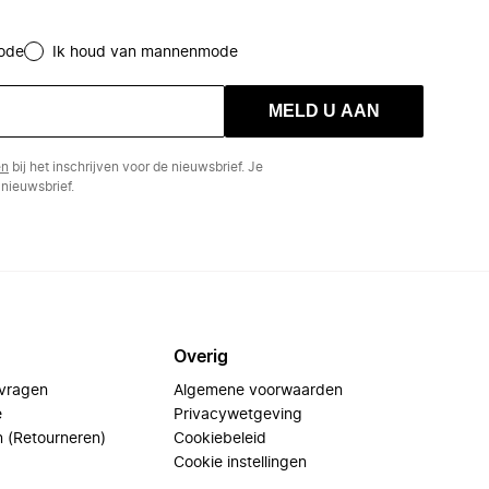
ode
Ik houd van mannenmode
MELD U AAN
en
bij het inschrijven voor de nieuwsbrief. Je
nieuwsbrief.
Overig
 vragen
Algemene voorwaarden
e
Privacywetgeving
n (Retourneren)
Cookiebeleid
Cookie instellingen