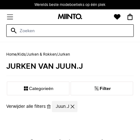
Werelds beste modeboetieks op één plek
Home
/
Kids
/
Jurken & Rokken
/
Jurken
JURKEN VAN JUUN.J
Categorieën
Filter
Verwijder alle filters
Juun.J