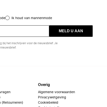
ode
Ik houd van mannenmode
MELD U AAN
en
bij het inschrijven voor de nieuwsbrief. Je
nieuwsbrief.
Overig
 vragen
Algemene voorwaarden
e
Privacywetgeving
n (Retourneren)
Cookiebeleid