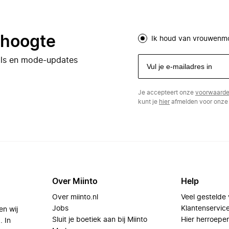
e hoogte
Ik houd van vrouwenm
eals en mode-updates
Je accepteert onze
voorwaard
kunt je
hier
afmelden voor onze 
Over Miinto
Help
Over miinto.nl
Veel gestelde
Jobs
Klantenservic
en wij
Sluit je boetiek aan bij Miinto
Hier herroepe
. In