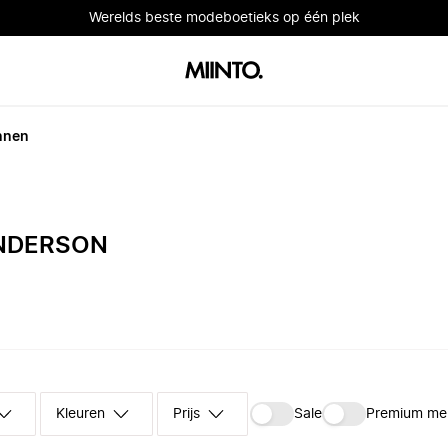
Werelds beste modeboetieks op één plek
nnen
NDERSON
Kleuren
Prijs
Sale
Premium me