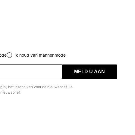
ode
Ik houd van mannenmode
MELD U AAN
en
bij het inschrijven voor de nieuwsbrief. Je
nieuwsbrief.