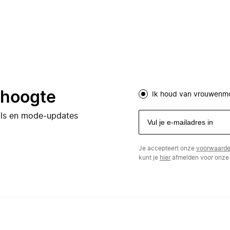
e hoogte
Ik houd van vrouwenm
eals en mode-updates
Je accepteert onze
voorwaard
kunt je
hier
afmelden voor onze 