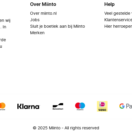
Over Miinto
Help
Over miinto.nl
Veel gestelde
Jobs
Klantenservic
en wij
Sluit je boetiek aan bij Miinto
Hier herroepe
. In
Merken
rde
u
© 2025 Miinto - All rights reserved