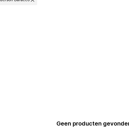
derson Baracco
Geen producten gevonde