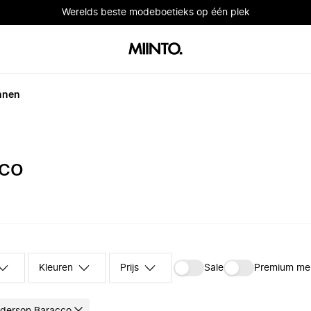
Werelds beste modeboetieks op één plek
nnen
CCO
Kleuren
Prijs
Sale
Premium me