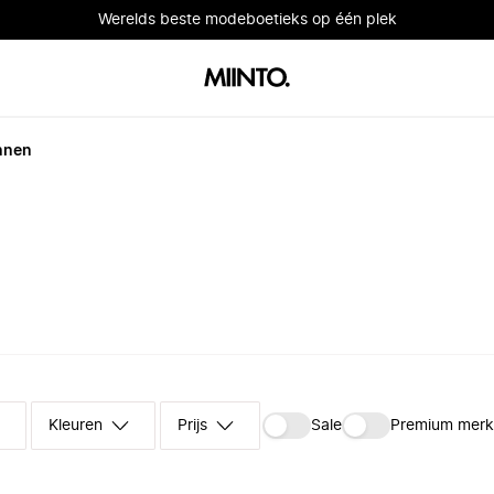
Werelds beste modeboetieks op één plek
nnen
Kleuren
Prijs
Sale
Premium mer