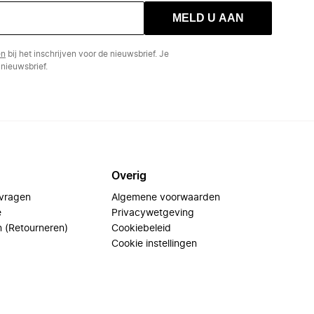
MELD U AAN
en
bij het inschrijven voor de nieuwsbrief. Je
nieuwsbrief.
Overig
 vragen
Algemene voorwaarden
e
Privacywetgeving
n (Retourneren)
Cookiebeleid
Cookie instellingen