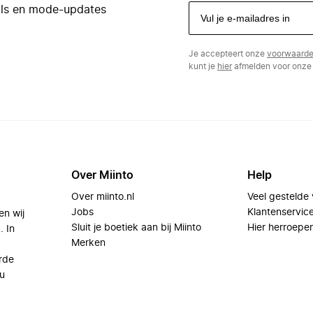
eals en mode-updates
Je accepteert onze
voorwaard
kunt je
hier
afmelden voor onze 
Over Miinto
Help
Over miinto.nl
Veel gestelde
Jobs
Klantenservic
en wij
Sluit je boetiek aan bij Miinto
Hier herroepe
. In
Merken
rde
u