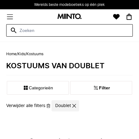
Werelds beste modeboetieks op één plek
Home
/
Kids
/
Kostuums
KOSTUUMS VAN DOUBLET
Categorieën
Filter
Verwijder alle filters
Doublet