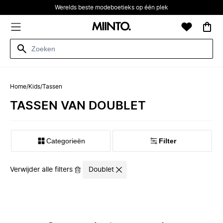
Werelds beste modeboetieks op één plek
Home
/
Kids
/
Tassen
TASSEN VAN DOUBLET
Categorieën
Filter
Verwijder alle filters
Doublet