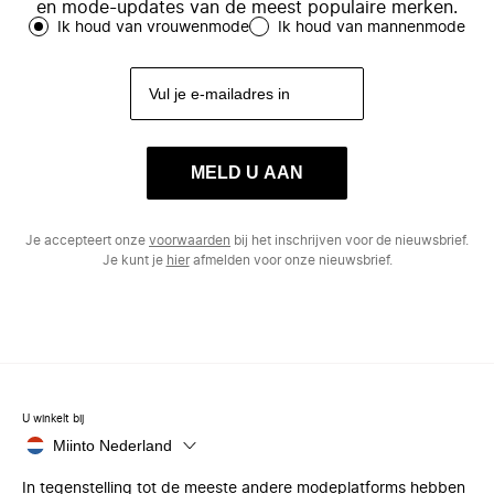
en mode-updates van de meest populaire merken.
Ik houd van vrouwenmode
Ik houd van mannenmode
MELD U AAN
Je accepteert onze
voorwaarden
bij het inschrijven voor de nieuwsbrief.
Je kunt je
hier
afmelden voor onze nieuwsbrief.
U winkelt bij
Miinto Nederland
In tegenstelling tot de meeste andere modeplatforms hebben