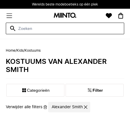
Werelds beste modeboetieks op één plek
Home
/
Kids
/
Kostuums
KOSTUUMS VAN ALEXANDER
SMITH
Categorieën
Filter
Verwijder alle filters
Alexander Smith