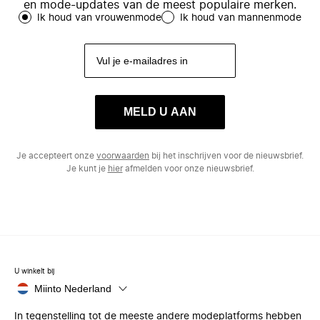
en mode-updates van de meest populaire merken.
Ik houd van vrouwenmode
Ik houd van mannenmode
MELD U AAN
Je accepteert onze
voorwaarden
bij het inschrijven voor de nieuwsbrief.
Je kunt je
hier
afmelden voor onze nieuwsbrief.
U winkelt bij
Miinto Nederland
In tegenstelling tot de meeste andere modeplatforms hebben