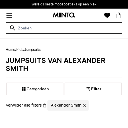
Werelds beste modeboetieks op één plek
Home
/
Kids
/
Jumpsuits
JUMPSUITS VAN ALEXANDER
SMITH
Categorieën
Filter
Verwijder alle filters
Alexander Smith