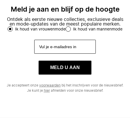
Meld je aan en blijf op de hoogte
Ontdek als eerste nieuwe collecties, exclusieve deals
en mode-updates van de meest populaire merken.
Ik houd van vrouwenmode
Ik houd van mannenmode
MELD U AAN
Je accepteert onze
voorwaarden
bij het inschrijven voor de nieuwsbrief.
Je kunt je
hier
afmelden voor onze nieuwsbrief.