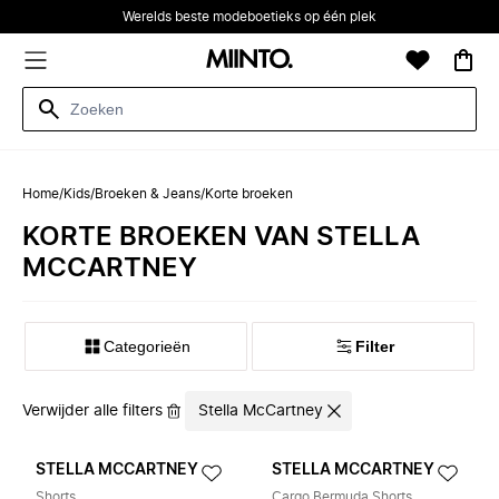
Werelds beste modeboetieks op één plek
Home
/
Kids
/
Broeken & Jeans
/
Korte broeken
KORTE BROEKEN VAN STELLA
MCCARTNEY
Categorieën
Filter
Verwijder alle filters
Stella McCartney
STELLA MCCARTNEY
STELLA MCCARTNEY
Shorts
Cargo Bermuda Shorts