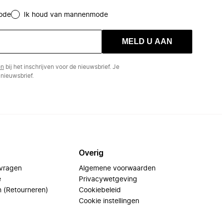
ode
Ik houd van mannenmode
MELD U AAN
en
bij het inschrijven voor de nieuwsbrief. Je
nieuwsbrief.
Overig
 vragen
Algemene voorwaarden
e
Privacywetgeving
n (Retourneren)
Cookiebeleid
Cookie instellingen