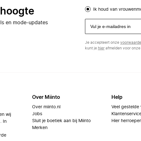
e hoogte
Ik houd van vrouwenm
eals en mode-updates
Je accepteert onze
voorwaard
kunt je
hier
afmelden voor onze 
Over Miinto
Help
Over miinto.nl
Veel gestelde
Jobs
Klantenservic
en wij
Sluit je boetiek aan bij Miinto
Hier herroepe
. In
Merken
rde