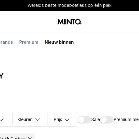
Werelds beste modeboetieks op één plek
Brands
Premium
Nieuw binnen
Y
Kleuren
Prijs
Sale
Premium me