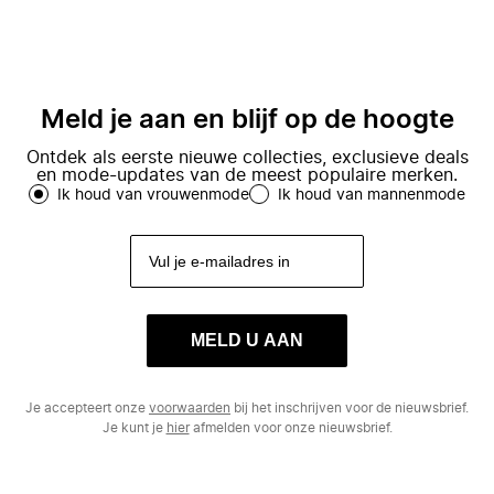
Meld je aan en blijf op de hoogte
Ontdek als eerste nieuwe collecties, exclusieve deals
en mode-updates van de meest populaire merken.
Ik houd van vrouwenmode
Ik houd van mannenmode
MELD U AAN
Je accepteert onze
voorwaarden
bij het inschrijven voor de nieuwsbrief.
Je kunt je
hier
afmelden voor onze nieuwsbrief.