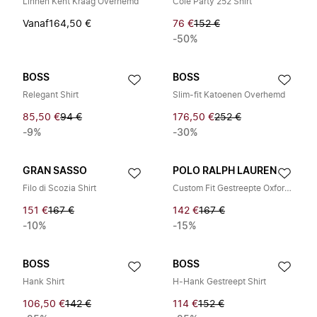
Linnen Kent Kraag Overhemd
Cole Party 252 Shirt
Vanaf
164,50 €
76 €
152 €
-50%
BOSS
BOSS
Relegant Shirt
Slim-fit Katoenen Overhemd
85,50 €
94 €
176,50 €
252 €
-9%
-30%
GRAN SASSO
POLO RALPH LAUREN
Filo di Scozia Shirt
Custom Fit Gestreepte Oxford Overhemd
151 €
167 €
142 €
167 €
-10%
-15%
BOSS
BOSS
Hank Shirt
H-Hank Gestreept Shirt
106,50 €
142 €
114 €
152 €