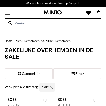
Werelds beste modeboetieks op één plek
Home
/
Heren
/
Overhemden
/
Zakelijke Overhemden
ZAKELIJKE OVERHEMDEN IN DE
SALE
Categorieën
Filter
Verwijder alle filters
Sale
BOSS
BOSS
Hank Shirt
Hank Shirt