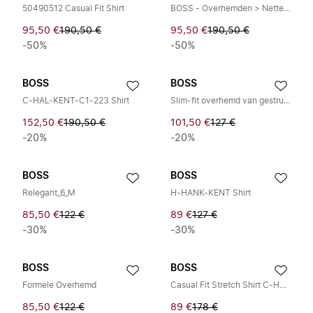
50490512 Casual Fit Shirt
BOSS - Overhemden > Nette Overhemden
95,50 €
190,50 €
95,50 €
190,50 €
-50%
-50%
BOSS
BOSS
C-HAL-KENT-C1-223 Shirt
Slim-fit overhemd van gestructureerd stretchkatoen
152,50 €
190,50 €
101,50 €
127 €
-20%
-20%
BOSS
BOSS
Relegant_6_M
H-HANK-KENT Shirt
85,50 €
122 €
89 €
127 €
-30%
-30%
BOSS
BOSS
Formele Overhemd
Casual Fit Stretch Shirt C-HAL-KENT-C3-223
85,50 €
122 €
89 €
178 €