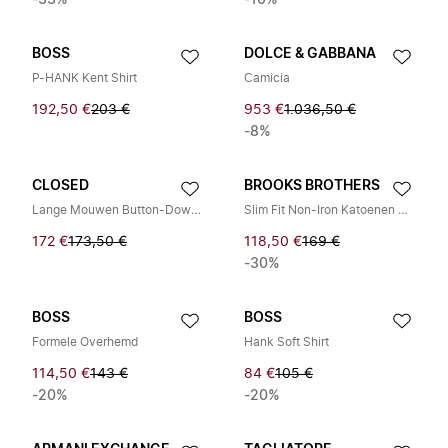
-33%
-10%
BOSS
DOLCE & GABBANA
P-HANK Kent Shirt
Camicia
192,50 €
203 €
953 €
1.036,50 €
-8%
CLOSED
BROOKS BROTHERS
Lange Mouwen Button-Down Shirt
Slim Fit Non-Iron Katoenen Overhemd met Ainsley Kraag
172 €
173,50 €
118,50 €
169 €
-30%
BOSS
BOSS
Formele Overhemd
Hank Soft Shirt
114,50 €
143 €
84 €
105 €
-20%
-20%