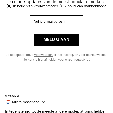
en mode-updates van de meest populaire merken.
Ik houd van vrouwenmode
Ik houd van mannenmode
MELD U AAN
Je accepteert onze
voorwaarden
bij het inschrijven voor de nieuwsbrief.
Je kunt je
hier
afmelden voor onze nieuwsbrief.
U winkelt bij
Miinto Nederland
In tegenstelling tot de meeste andere modeplatforms hebben