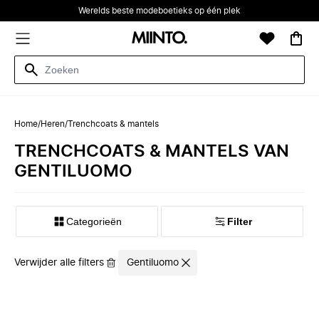
Werelds beste modeboetieks op één plek
Home
/
Heren
/
Trenchcoats & mantels
TRENCHCOATS & MANTELS VAN
GENTILUOMO
Categorieën
Filter
Verwijder alle filters
Gentiluomo