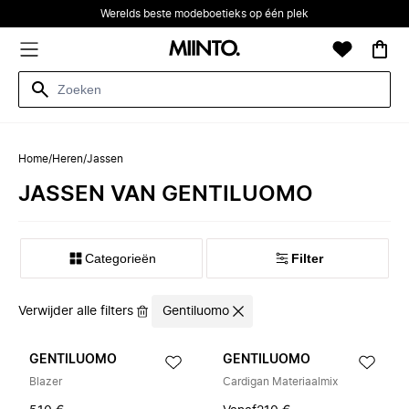
Werelds beste modeboetieks op één plek
Home
/
Heren
/
Jassen
JASSEN VAN GENTILUOMO
Categorieën
Filter
Verwijder alle filters
Gentiluomo
GENTILUOMO
GENTILUOMO
Blazer
Cardigan Materiaalmix