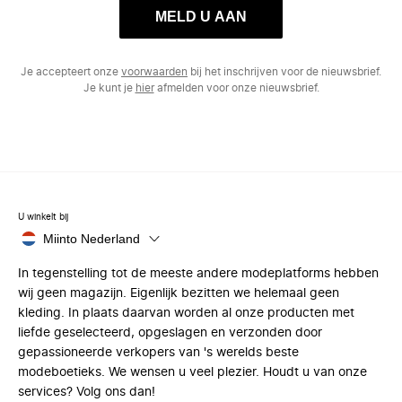
MELD U AAN
Je accepteert onze
voorwaarden
bij het inschrijven voor de nieuwsbrief.
Je kunt je
hier
afmelden voor onze nieuwsbrief.
U winkelt bij
Miinto Nederland
In tegenstelling tot de meeste andere modeplatforms hebben
wij geen magazijn. Eigenlijk bezitten we helemaal geen
kleding. In plaats daarvan worden al onze producten met
liefde geselecteerd, opgeslagen en verzonden door
gepassioneerde verkopers van 's werelds beste
modeboetieks. We wensen u veel plezier. Houdt u van onze
services? Volg ons dan!