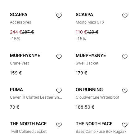
SCARPA
SCARPA
Accessoires
Mojito Maxi GTX
244 €
287 €
110 €
129 €
-15%
-15%
MURPHY&NYE
MURPHY&NYE
Crane Vest
Swell Jacket
159 €
179 €
PUMA
ON RUNNING
Caven III Crafted Leather Sneakers
Cloudventure Waterproof
70 €
188,50 €
THE NORTH FACE
THE NORTH FACE
Twill Collared Jacket
Base Camp Fuse Box Rugzak