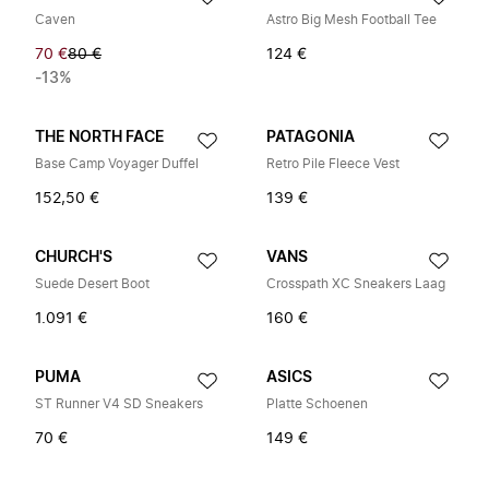
Caven
Astro Big Mesh Football Tee
70 €
80 €
124 €
-13%
THE NORTH FACE
PATAGONIA
Base Camp Voyager Duffel
Retro Pile Fleece Vest
152,50 €
139 €
CHURCH'S
VANS
Suede Desert Boot
Crosspath XC Sneakers Laag
1.091 €
160 €
PUMA
ASICS
ST Runner V4 SD Sneakers
Platte Schoenen
70 €
149 €