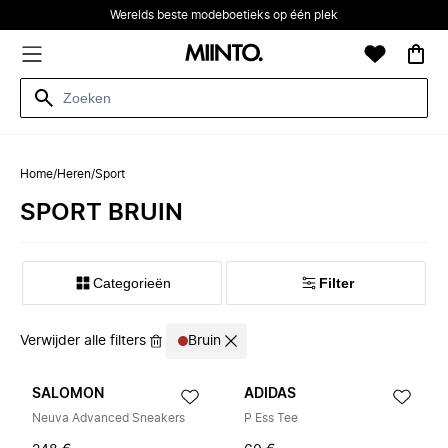
Werelds beste modeboetieks op één plek
Home
/
Heren
/
Sport
SPORT BRUIN
Categorieën
Filter
Verwijder alle filters
Bruin
SALOMON
ADIDAS
Neuva Advanced Sneakers
P Ess Tee