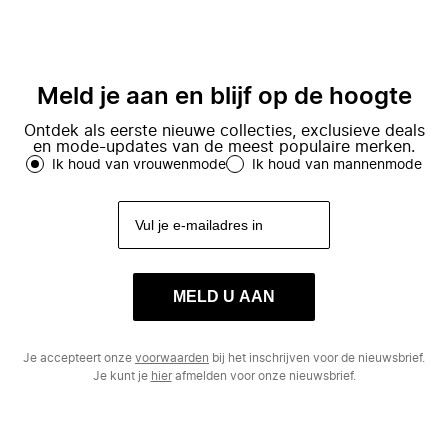
Meld je aan en blijf op de hoogte
Ontdek als eerste nieuwe collecties, exclusieve deals
en mode-updates van de meest populaire merken.
Ik houd van vrouwenmode
Ik houd van mannenmode
MELD U AAN
Je accepteert onze
voorwaarden
bij het inschrijven voor de nieuwsbrief.
Je kunt je
hier
afmelden voor onze nieuwsbrief.