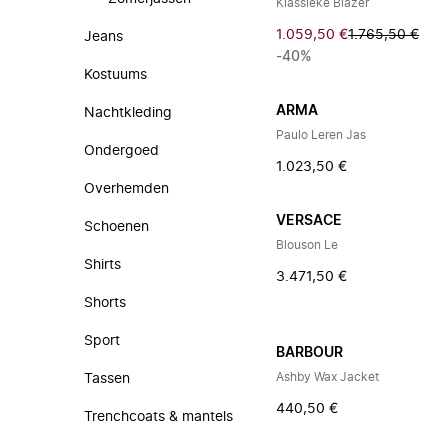
Klassieke Blazer
1.059,50 €
1.765,50 €
Jeans
-40%
Kostuums
ARMA
Nachtkleding
Paulo Leren Jas
Ondergoed
1.023,50 €
Overhemden
VERSACE
Schoenen
Blouson Le
Shirts
3.471,50 €
Shorts
Sport
BARBOUR
Ashby Wax Jacket
Tassen
440,50 €
Trenchcoats & mantels