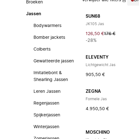
Verwijder alle filters
Br
Broeken
Jassen
SUN68
JK105 Jas
Bodywarmers
126,50 €
176 €
Bomber jackets
-28%
Colberts
ELEVENTY
Gewatteerde jassen
Lichtgewicht Jas
Imitatiebont &
905,50 €
Shearling Jassen
Leren Jassen
ZEGNA
Formele Jas
Regenjassen
4.950,50 €
Spijkerjassen
Winterjassen
MOSCHINO
Zomerjassen