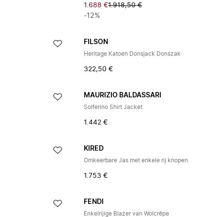
1.688 €
1.918,50 €
-12%
FILSON
Heritage Katoen Donsjack Donszak
322,50 €
MAURIZIO BALDASSARI
Solferino Shirt Jacket
1.442 €
KIRED
Omkeerbare Jas met enkele rij knopen
1.753 €
FENDI
Enkelrijige Blazer van Wolcrêpe