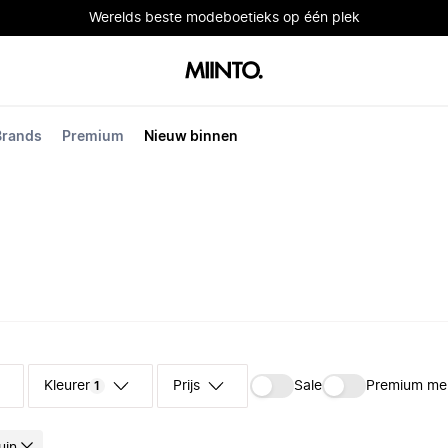
Werelds beste modeboetieks op één plek
Brands
Premium
Nieuw binnen
Kleuren
Prijs
Sale
Premium me
1