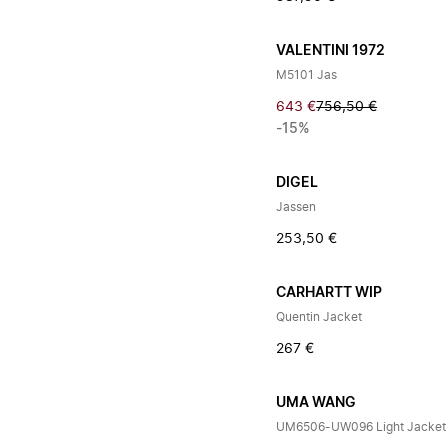
VALENTINI 1972
M5101 Jas
643 €
756,50 €
-15%
DIGEL
Jassen
253,50 €
CARHARTT WIP
Quentin Jacket
267 €
UMA WANG
UM6506-UW096 Light Jacket