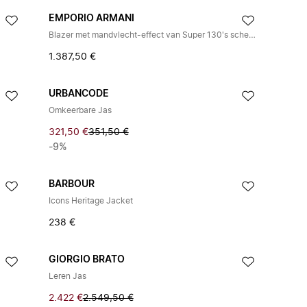
EMPORIO ARMANI
Blazer met mandvlecht-effect van Super 130's scheerwol canvas
1.387,50 €
URBANCODE
Omkeerbare Jas
321,50 €
351,50 €
-9%
BARBOUR
Icons Heritage Jacket
238 €
GIORGIO BRATO
Leren Jas
2.422 €
2.549,50 €