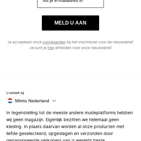
MELD U AAN
Je accepteert onze
voorwaarden
bij het inschrijven voor de nieuwsbrief.
Je kunt je
hier
afmelden voor onze nieuwsbrief.
U winkelt bij
Miinto Nederland
In tegenstelling tot de meeste andere modeplatforms hebben
wij geen magazijn. Eigenlijk bezitten we helemaal geen
kleding. In plaats daarvan worden al onze producten met
liefde geselecteerd, opgeslagen en verzonden door
gepassioneerde verkopers van 's werelds beste