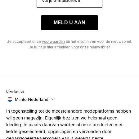
MELD U AAN
Je accepteert onze
voorwaarden
bij het inschrijven voor de nieuwsbrief.
Je kunt je
hier
afmelden voor onze nieuwsbrief.
U winkelt bij
Miinto Nederland
In tegenstelling tot de meeste andere modeplatforms hebben
wij geen magazijn. Eigenlijk bezitten we helemaal geen
kleding. In plaats daarvan worden al onze producten met
liefde geselecteerd, opgeslagen en verzonden door
gepassioneerde verkopers van 's werelds beste