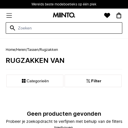
Werelds beste modeboetieks op één plek
Home
/
Heren
/
Tassen
/
Rugzakken
RUGZAKKEN VAN
Categorieën
Filter
Geen producten gevonden
Probeer je zoekopdracht te verfijnen met behulp van de filters