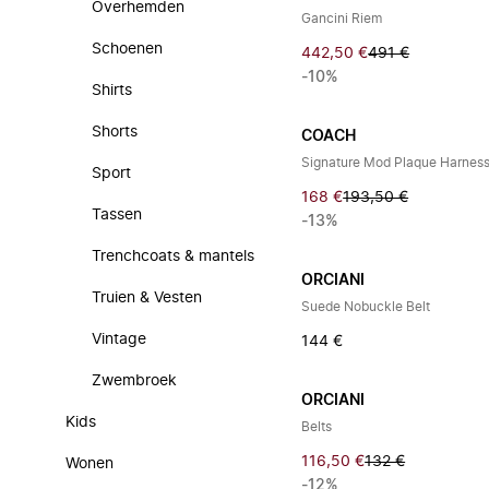
Overhemden
Gancini Riem
Schoenen
442,50 €
491 €
-10%
Shirts
Shorts
COACH
Sport
168 €
193,50 €
Tassen
-13%
Trenchcoats & mantels
ORCIANI
Truien & Vesten
Suede Nobuckle Belt
Vintage
144 €
Zwembroek
ORCIANI
Kids
Belts
116,50 €
132 €
Wonen
-12%