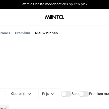
Werelds beste modeboetieks op één plek
Brands
Premium
Nieuw binnen
Kleuren
Prijs
Sale
Premium me
1