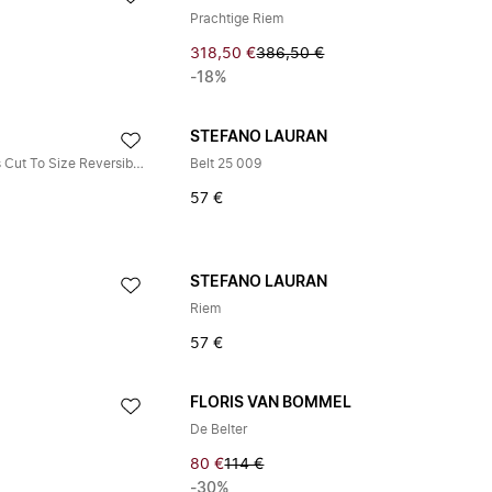
Prachtige Riem
318,50 €
386,50 €
-18%
STEFANO LAURAN
Signature Mod Plaque Harness Cut To Size Reversible Belt
Belt 25 009
57 €
STEFANO LAURAN
Riem
57 €
FLORIS VAN BOMMEL
De Belter
80 €
114 €
-30%