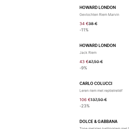
HOWARD LONDON
Gevlochten Riem Marvin
34 €
38 €
-11%
HOWARD LONDON
Jack Riem
43 €
47,50 €
-9%
CARLO COLUCCI
Leren riem met reptielreliëf
106 €
137,50 €
-23%
DOLCE & GABBANA
Tone metalen kettingriem met