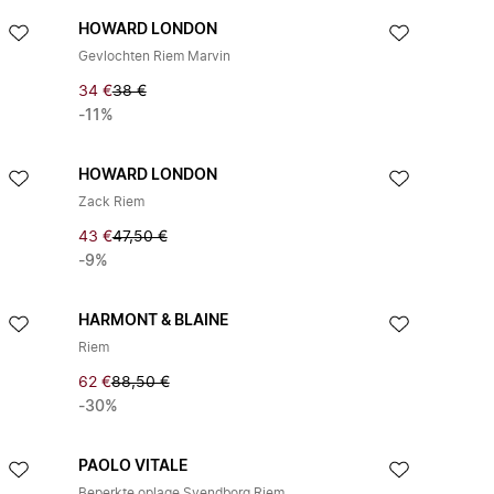
HOWARD LONDON
Gevlochten Riem Marvin
34 €
38 €
-11%
HOWARD LONDON
Zack Riem
43 €
47,50 €
-9%
HARMONT & BLAINE
Riem
62 €
88,50 €
-30%
PAOLO VITALE
Beperkte oplage Svendborg Riem