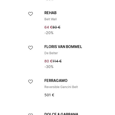
REHAB
Belt Wall
64 €
80 €
-20%
FLORIS VAN BOMMEL
De Belter
80 €
114 €
-30%
FERRAGAMO
Reversible Gancini Belt
501 €
DOLCE & GABBANA