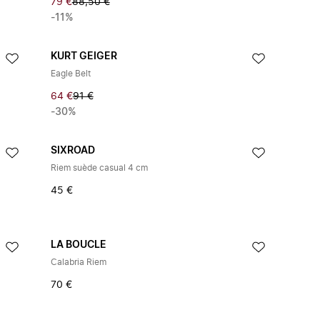
79 €
88,50 €
-11%
KURT GEIGER
Eagle Belt
64 €
91 €
-30%
SIXROAD
Riem suède casual 4 cm
45 €
LA BOUCLE
Calabria Riem
70 €