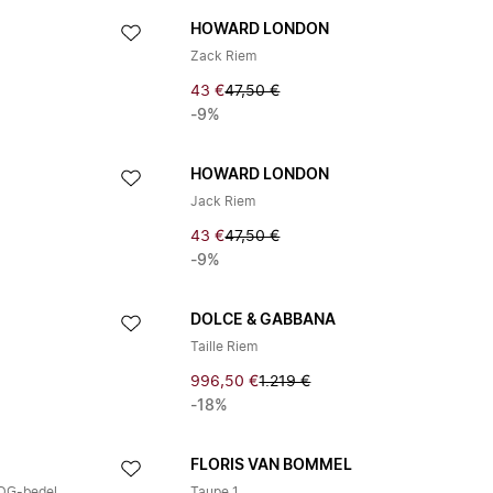
HOWARD LONDON
Zack Riem
43 €
47,50 €
-9%
HOWARD LONDON
Jack Riem
43 €
47,50 €
-9%
DOLCE & GABBANA
Taille Riem
996,50 €
1.219 €
-18%
FLORIS VAN BOMMEL
 DG-bedel
Taupe 1