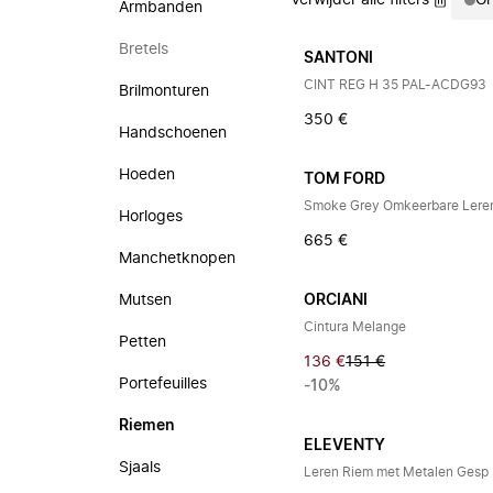
Verwijder alle filters
Gr
Armbanden
Bretels
SANTONI
CINT REG H 35 PAL-ACDG93
Brilmonturen
350 €
Handschoenen
Hoeden
TOM FORD
Smoke Grey Omkeerbare Lere
Horloges
665 €
Manchetknopen
Mutsen
ORCIANI
Cintura Melange
Petten
136 €
151 €
Portefeuilles
-10%
Riemen
ELEVENTY
Sjaals
Leren Riem met Metalen Gesp