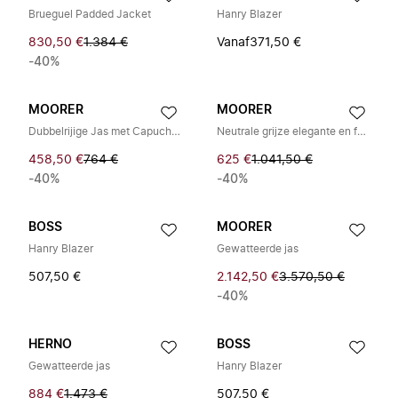
Brueguel Padded Jacket
Hanry Blazer
830,50 €
1.384 €
Vanaf
371,50 €
-40%
MOORER
MOORER
Dubbelrijige Jas met Capuchon
Neutrale grijze elegante en functionele jas
458,50 €
764 €
625 €
1.041,50 €
-40%
-40%
BOSS
MOORER
Hanry Blazer
Gewatteerde jas
507,50 €
2.142,50 €
3.570,50 €
-40%
HERNO
BOSS
Gewatteerde jas
Hanry Blazer
884 €
1.473 €
507,50 €