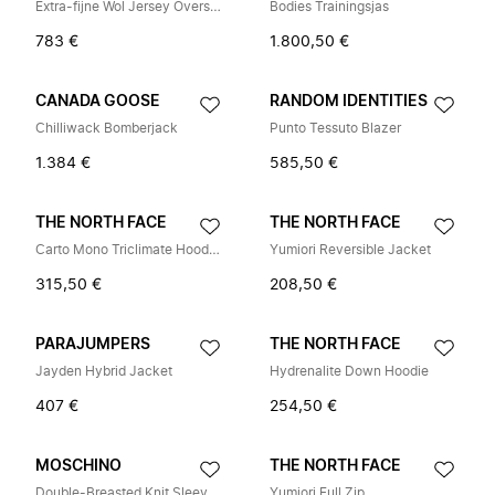
Extra-fijne Wol Jersey Overshirt
Bodies Trainingsjas
783 €
1.800,50 €
CANADA GOOSE
RANDOM IDENTITIES
Chilliwack Bomberjack
Punto Tessuto Blazer
1.384 €
585,50 €
THE NORTH FACE
THE NORTH FACE
Carto Mono Triclimate Hooded Jacket
Yumiori Reversible Jacket
315,50 €
208,50 €
PARAJUMPERS
THE NORTH FACE
Jayden Hybrid Jacket
Hydrenalite Down Hoodie
407 €
254,50 €
MOSCHINO
THE NORTH FACE
Double-Breasted Knit Sleeve Jacket
Yumiori Full Zip