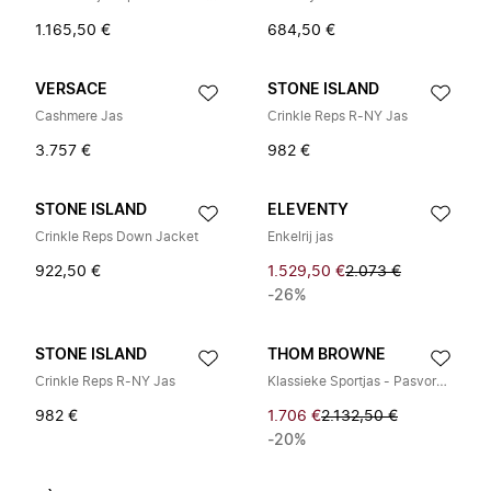
1.165,50 €
684,50 €
VERSACE
STONE ISLAND
Cashmere Jas
Crinkle Reps R-NY Jas
3.757 €
982 €
STONE ISLAND
ELEVENTY
Crinkle Reps Down Jacket
Enkelrij jas
922,50 €
1.529,50 €
2.073 €
-26%
STONE ISLAND
THOM BROWNE
Crinkle Reps R-NY Jas
Klassieke Sportjas - Pasvorm 1 - Super 120s Twill
982 €
1.706 €
2.132,50 €
-20%