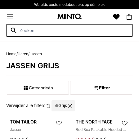
Werelds beste modeboetieks op één plek
Home
/
Heren
/
Jassen
JASSEN GRIJS
Categorieën
Filter
Verwijder alle filters
Grijs
TOM TAILOR
THE NORTH FACE
Jassen
Red Box Packable Hooded Windbreaker Jacket