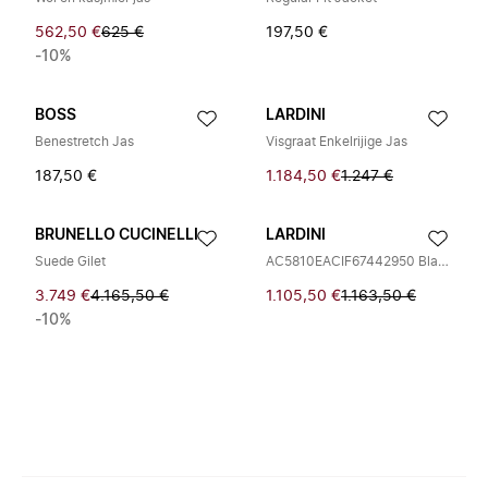
562,50 €
625 €
197,50 €
-10%
BOSS
LARDINI
Benestretch Jas
Visgraat Enkelrijige Jas
187,50 €
1.184,50 €
1.247 €
BRUNELLO CUCINELLI
LARDINI
Suede Gilet
AC5810EACIF67442950 Blazer
3.749 €
4.165,50 €
1.105,50 €
1.163,50 €
-10%