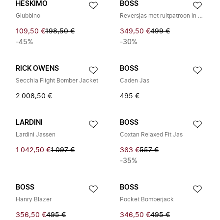
HÈSKIMO
BOSS
Giubbino
Reversjas met ruitpatroon in slim fit
109,50 €
198,50 €
349,50 €
499 €
-45%
-30%
RICK OWENS
BOSS
Secchia Flight Bomber Jacket
Caden Jas
2.008,50 €
495 €
LARDINI
BOSS
Lardini Jassen
Coxtan Relaxed Fit Jas
1.042,50 €
1.097 €
363 €
557 €
-35%
BOSS
BOSS
Hanry Blazer
Pocket Bomberjack
356,50 €
495 €
346,50 €
495 €