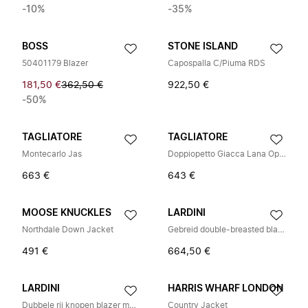
-10%
-35%
BOSS
STONE ISLAND
50401179 Blazer
Capospalla C/Piuma RDS
181,50 €
362,50 €
922,50 €
-50%
TAGLIATORE
TAGLIATORE
Montecarlo Jas
Doppiopetto Giacca Lana Operata
663 €
643 €
MOOSE KNUCKLES
LARDINI
Northdale Down Jacket
Gebreid double-breasted blazer
491 €
664,50 €
LARDINI
HARRIS WHARF LONDON
Dubbele rij knopen blazer met punt revers
Country Jacket