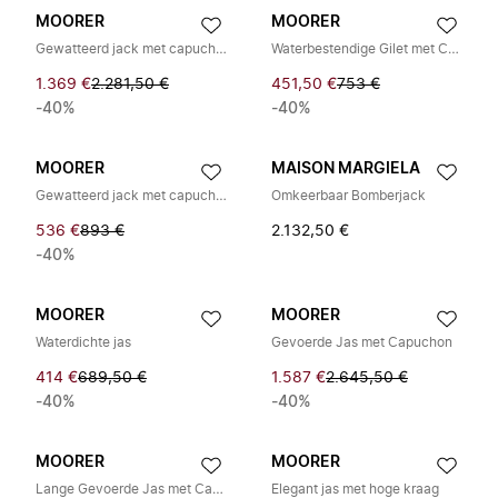
MOORER
MOORER
Gewatteerd jack met capuchon
Waterbestendige Gilet met Capuchon
1.369 €
2.281,50 €
451,50 €
753 €
-40%
-40%
MOORER
MAISON MARGIELA
Gewatteerd jack met capuchon
Omkeerbaar Bomberjack
536 €
893 €
2.132,50 €
-40%
MOORER
MOORER
Waterdichte jas
Gevoerde Jas met Capuchon
414 €
689,50 €
1.587 €
2.645,50 €
-40%
-40%
MOORER
MOORER
Lange Gevoerde Jas met Capuchon
Elegant jas met hoge kraag