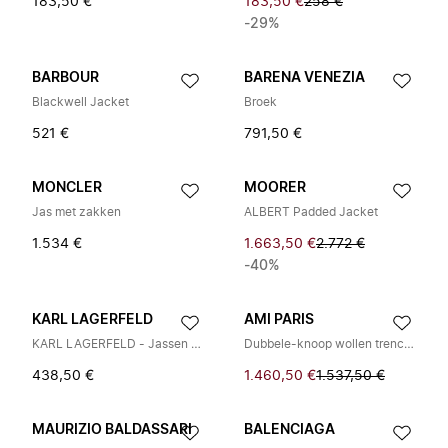
183,50 €
183,50 €
258 €
-29%
BARBOUR
BARENA VENEZIA
Blackwell Jacket
Broek
521 €
791,50 €
MONCLER
MOORER
Jas met zakken
ALBERT Padded Jacket
1.534 €
1.663,50 €
2.772 €
-40%
KARL LAGERFELD
AMI PARIS
KARL LAGERFELD - Jassen > Blazers
Dubbele-knoop wollen trenchcoat
438,50 €
1.460,50 €
1.537,50 €
MAURIZIO BALDASSARI
BALENCIAGA