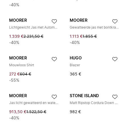
-40%
MOORER
MOORER
Lichtgewicht Jas met Automatische Knopen
Gewatteerde jas met bontkraag
1.339 €
2.231,50 €
1.113 €
1.855 €
-40%
-40%
MOORER
HUGO
Mouwloos Shirt
Blazer
272 €
604 €
365 €
-55%
MOORER
STONE ISLAND
Jas licht gewatteerd en waterdicht
Matt Ripstop Cordura Down Jacket
913,50 €
1.522,50 €
982 €
-40%