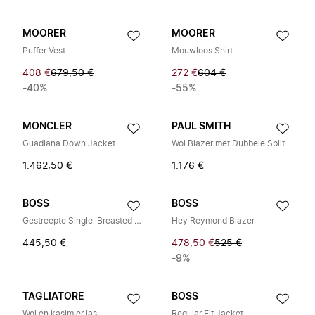
MOORER
MOORER
Puffer Vest
Mouwloos Shirt
408 €
679,50 €
272 €
604 €
-40%
-55%
MONCLER
PAUL SMITH
Guadiana Down Jacket
Wol Blazer met Dubbele Split
1.462,50 €
1.176 €
BOSS
BOSS
Gestreepte Single-Breasted Blazer
Hey Reymond Blazer
445,50 €
478,50 €
525 €
-9%
TAGLIATORE
BOSS
Wol en kasjmier jas
Regular Fit Jacket