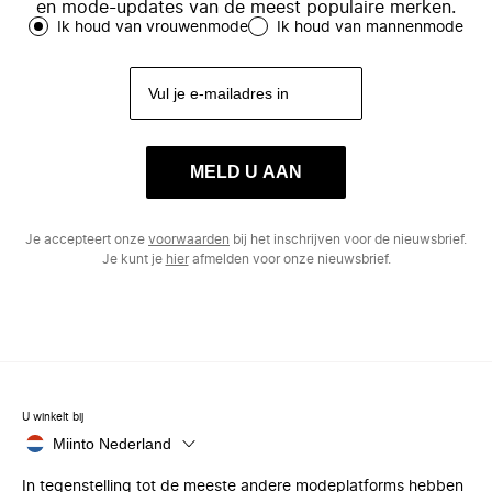
en mode-updates van de meest populaire merken.
Ik houd van vrouwenmode
Ik houd van mannenmode
MELD U AAN
Je accepteert onze
voorwaarden
bij het inschrijven voor de nieuwsbrief.
Je kunt je
hier
afmelden voor onze nieuwsbrief.
U winkelt bij
Miinto Nederland
In tegenstelling tot de meeste andere modeplatforms hebben