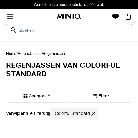
Werelds beste modeboetieks op één plek
Home
/
Heren
/
Jassen
/
Regenjassen
REGENJASSEN VAN COLORFUL
STANDARD
Categorieën
Filter
Verwijder alle filters
Colorful Standard