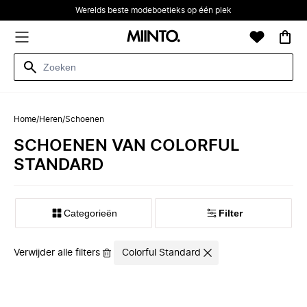
Werelds beste modeboetieks op één plek
Home
/
Heren
/
Schoenen
SCHOENEN VAN COLORFUL
STANDARD
Categorieën
Filter
Verwijder alle filters
Colorful Standard