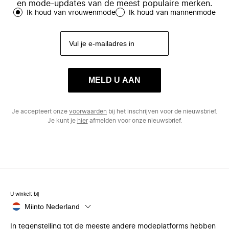
en mode-updates van de meest populaire merken.
Ik houd van vrouwenmode
Ik houd van mannenmode
MELD U AAN
Je accepteert onze
voorwaarden
bij het inschrijven voor de nieuwsbrief.
Je kunt je
hier
afmelden voor onze nieuwsbrief.
U winkelt bij
Miinto Nederland
In tegenstelling tot de meeste andere modeplatforms hebben