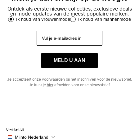
Ontdek als eerste nieuwe collecties, exclusieve deals
en mode-updates van de meest populaire merken.
Ik houd van vrouwenmode
Ik houd van mannenmode
MELD U AAN
Je accepteert onze
voorwaarden
bij het inschrijven voor de nieuwsbrief.
Je kunt je
hier
afmelden voor onze nieuwsbrief.
U winkelt bij
Miinto Nederland