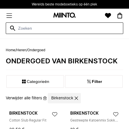
Werelds beste modeboetieks op één plek
Home
/
Heren
/
Ondergoed
ONDERGOED VAN BIRKENSTOCK
Categorieën
Filter
Verwijder alle filters
Birkenstock
BIRKENSTOCK
BIRKENSTOCK
Cotton Slub Regular Fit
Gestreepte Katoenmix Sokken Lichtgrijs