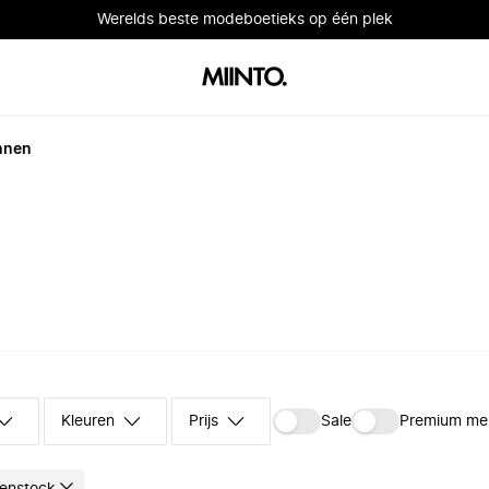
Werelds beste modeboetieks op één plek
nnen
Kleuren
Prijs
Sale
Premium me