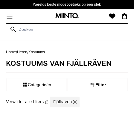
Werelds beste modeboetieks op één plek
Home
/
Heren
/
Kostuums
KOSTUUMS VAN FJÄLLRÄVEN
Categorieën
Filter
Verwijder alle filters
Fjällräven