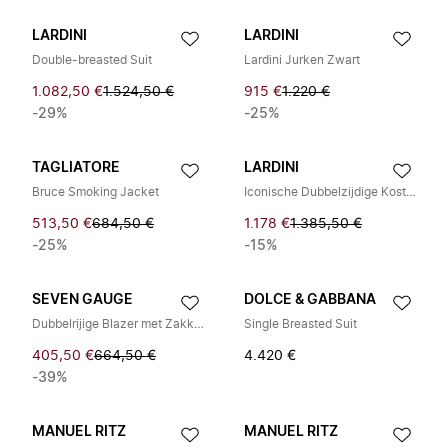
LARDINI
LARDINI
Double-breasted Suit
Lardini Jurken Zwart
1.082,50 €
1.524,50 €
915 €
1.220 €
-29%
-25%
TAGLIATORE
LARDINI
Bruce Smoking Jacket
Iconische Dubbelzijdige Kostuum
513,50 €
684,50 €
1.178 €
1.385,50 €
-25%
-15%
SEVEN GAUGE
DOLCE & GABBANA
Dubbelrijige Blazer met Zakken
Single Breasted Suit
405,50 €
664,50 €
4.420 €
-39%
MANUEL RITZ
MANUEL RITZ