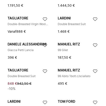
1.191,50 €
1.444,50 €
TAGLIATORE
LARDINI
Double-Breasted Virgin Wool Tuxedo
Double Breasted Suit
Vanaf
888 €
1.468 €
DANIELE ALESSANDRINI
MANUEL RITZ
Giacca Petti Lancia
99 Gilet
396 €
187,50 €
TAGLIATORE
MANUEL RITZ
Double Breasted Suit
99 Abito 1bott.c/sciallato
848 €
942,50 €
495 €
-10%
LARDINI
TOM FORD