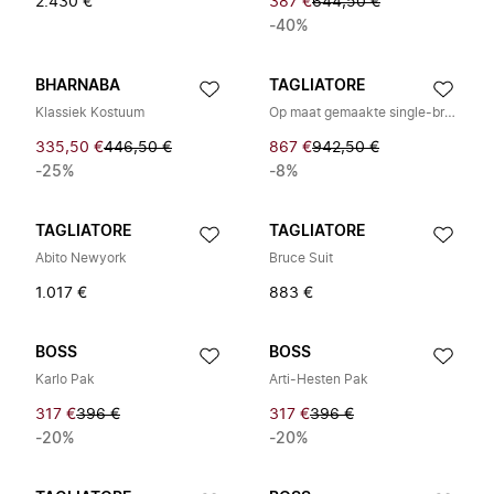
2.430 €
387 €
644,50 €
-40%
BHARNABA
TAGLIATORE
Klassiek Kostuum
Op maat gemaakte single-breasted smokingjas
335,50 €
446,50 €
867 €
942,50 €
-25%
-8%
TAGLIATORE
TAGLIATORE
Abito Newyork
Bruce Suit
1.017 €
883 €
BOSS
BOSS
Karlo Pak
Arti-Hesten Pak
317 €
396 €
317 €
396 €
-20%
-20%