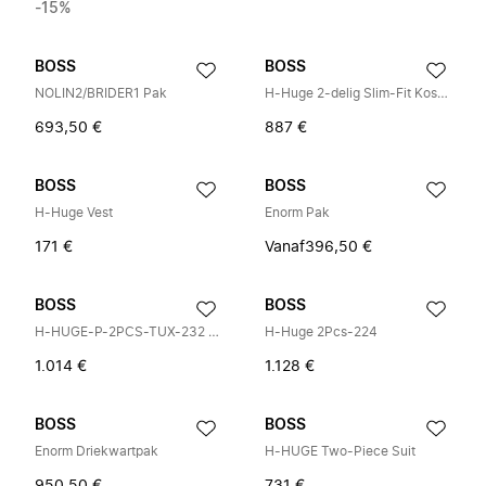
-15%
BOSS
BOSS
NOLIN2/BRIDER1 Pak
H-Huge 2-delig Slim-Fit Kostuum
693,50 €
887 €
BOSS
BOSS
H-Huge Vest
Enorm Pak
171 €
Vanaf
396,50 €
BOSS
BOSS
H-HUGE-P-2PCS-TUX-232 Pak
H-Huge 2Pcs-224
1.014 €
1.128 €
BOSS
BOSS
Enorm Driekwartpak
H-HUGE Two-Piece Suit