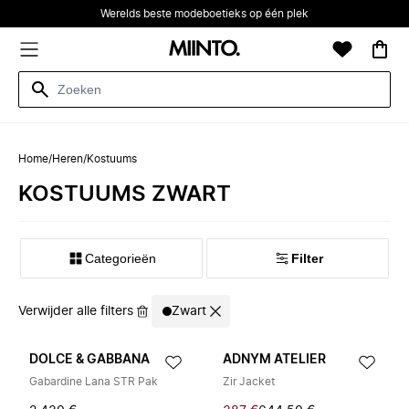
Werelds beste modeboetieks op één plek
Home
/
Heren
/
Kostuums
KOSTUUMS ZWART
Categorieën
Filter
Verwijder alle filters
Zwart
DOLCE & GABBANA
ADNYM ATELIER
Gabardine Lana STR Pak
Zir Jacket