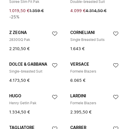
Soiree Slim Fit Pak
Double-breasted Suit
1.019,50 €
1.359 €
4.099 €
4.314,50 €
-25%
Z ZEGNA
CORNELIANI
2830GQ Pak
Single Breasted Suits
2.210,50 €
1.643 €
DOLCE & GABBANA
VERSACE
Single-breasted Suit
Formele Blazers
4.173,50 €
6.065 €
HUGO
LARDINI
Henry Getlin Pak
Formele Blazers
1.334,50 €
2.395,50 €
TAGLIATORE
CARRER