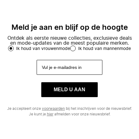
Meld je aan en blijf op de hoogte
Ontdek als eerste nieuwe collecties, exclusieve deals
en mode-updates van de meest populaire merken.
Ik houd van vrouwenmode
Ik houd van mannenmode
MELD U AAN
Je accepteert onze
voorwaarden
bij het inschrijven voor de nieuwsbrief.
Je kunt je
hier
afmelden voor onze nieuwsbrief.