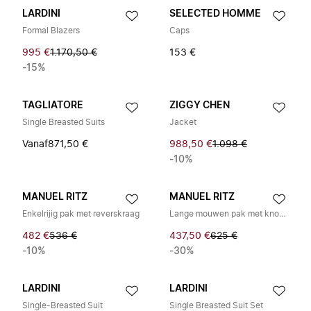
LARDINI
SELECTED HOMME
Formal Blazers
Caps
995 €
1.170,50 €
153 €
-15%
TAGLIATORE
ZIGGY CHEN
Single Breasted Suits
Jacket
Vanaf
871,50 €
988,50 €
1.098 €
-10%
MANUEL RITZ
MANUEL RITZ
Enkelrijig pak met reverskraag
Lange mouwen pak met knopen
482 €
536 €
437,50 €
625 €
-10%
-30%
LARDINI
LARDINI
Single-Breasted Suit
Single Breasted Suit Set