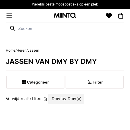
Werelds beste modeboetieks op één plek
Home
/
Heren
/
Jassen
JASSEN VAN DMY BY DMY
Categorieën
Filter
Verwijder alle filters
Dmy by Dmy