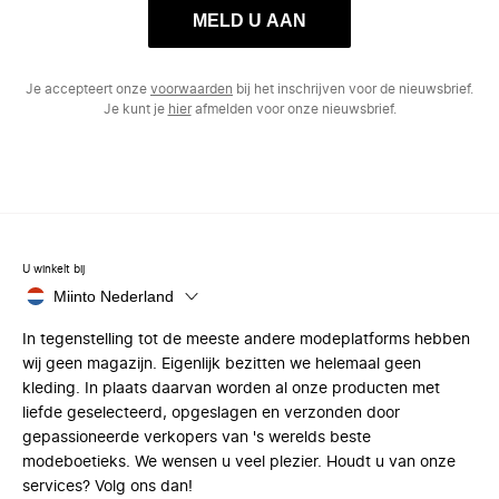
MELD U AAN
Je accepteert onze
voorwaarden
bij het inschrijven voor de nieuwsbrief.
Je kunt je
hier
afmelden voor onze nieuwsbrief.
U winkelt bij
Miinto Nederland
In tegenstelling tot de meeste andere modeplatforms hebben
wij geen magazijn. Eigenlijk bezitten we helemaal geen
kleding. In plaats daarvan worden al onze producten met
liefde geselecteerd, opgeslagen en verzonden door
gepassioneerde verkopers van 's werelds beste
modeboetieks. We wensen u veel plezier. Houdt u van onze
services? Volg ons dan!