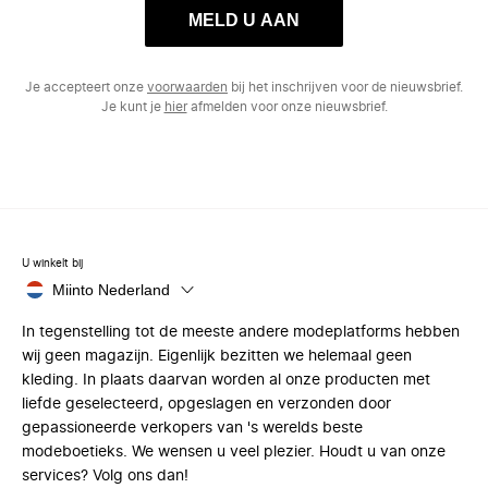
MELD U AAN
Je accepteert onze
voorwaarden
bij het inschrijven voor de nieuwsbrief.
Je kunt je
hier
afmelden voor onze nieuwsbrief.
U winkelt bij
Miinto Nederland
In tegenstelling tot de meeste andere modeplatforms hebben
wij geen magazijn. Eigenlijk bezitten we helemaal geen
kleding. In plaats daarvan worden al onze producten met
liefde geselecteerd, opgeslagen en verzonden door
gepassioneerde verkopers van 's werelds beste
modeboetieks. We wensen u veel plezier. Houdt u van onze
services? Volg ons dan!