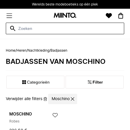
Werelds beste modeboetieks op één plek
Home
/
Heren
/
Nachtkleding
/
Badjassen
BADJASSEN VAN MOSCHINO
Categorieën
Filter
Verwijder alle filters
Moschino
MOSCHINO
Robes