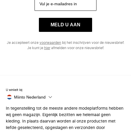
MELD U AAN
Je accepteert onze
voorwaarden
bij het inschrijven voor de nieuwsbrief.
Je kunt je
hier
afmelden voor onze nieuwsbrief.
U winkelt bij
Miinto Nederland
In tegenstelling tot de meeste andere modeplatforms hebben
wij geen magazijn. Eigenlijk bezitten we helemaal geen
kleding. In plaats daarvan worden al onze producten met
liefde geselecteerd, opgeslagen en verzonden door