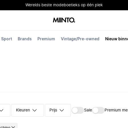
Werelds beste modeboetieks op één plek
Sport
Brands
Premium
Vintage/Pre-owned
Nieuw binn
Kleuren
Prijs
Sale
Premium me