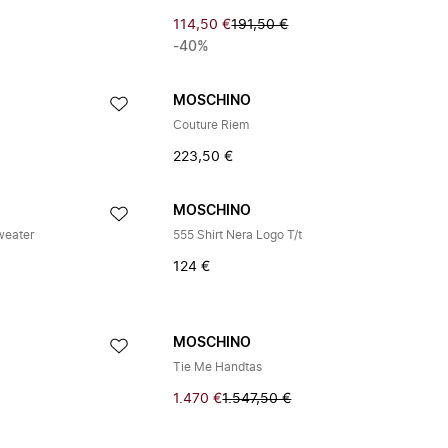
114,50 €
191,50 €
-40%
MOSCHINO
Couture Riem
223,50 €
MOSCHINO
weater
555 Shirt Nera Logo T/t
124 €
MOSCHINO
Tie Me Handtas
1.470 €
1.547,50 €