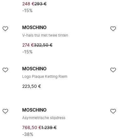
248 €
293 €
-15%
MOSCHINO
V-hals trui met twee tinten
274 €
322,50 €
-15%
MOSCHINO
Logo Plaque Ketting Riem
223,50 €
MOSCHINO
Asymmetrische slipdress
766,50 €
1.239 €
-38%