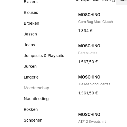
Verwijder alle filters
Mos
Blazers
Blouses
MOSCHINO
Corn Bag Maxi Clutch
Broeken
1.334 €
Jassen
Jeans
MOSCHINO
Parapluetas
Jumpsuits & Playsuits
1.567,50 €
Jurken
Lingerie
MOSCHINO
Tie Me Schoudertas
Moederschap
1.361,50 €
Nachtkleding
Rokken
MOSCHINO
Schoenen
A1712 Sweatshirt