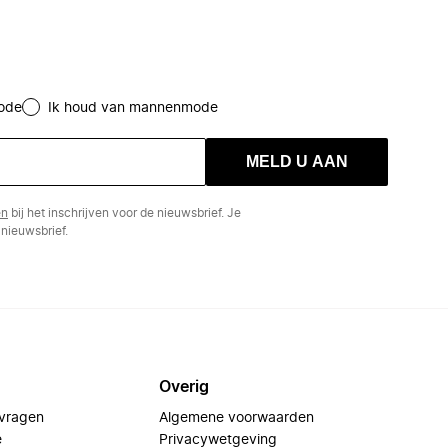
ode
Ik houd van mannenmode
MELD U AAN
en
bij het inschrijven voor de nieuwsbrief. Je
nieuwsbrief.
Overig
 vragen
Algemene voorwaarden
e
Privacywetgeving