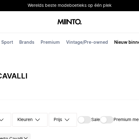
Werelds beste modeboetieks op één plek
Sport
Brands
Premium
Vintage/Pre-owned
Nieuw binn
AVALLI
Kleuren
Prijs
Sale
Premium me