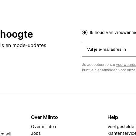
e hoogte
Ik houd van vrouwenm
eals en mode-updates
Je accepteert onze
voorwaard
kunt je
hier
afmelden voor onze 
Over Miinto
Help
Over miinto.nl
Veel gestelde
Jobs
Klantenservic
en wij