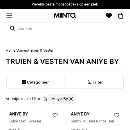
Werelds beste modeboetieks op één plek
Home
/
Dames
/
Truien & Vesten
TRUIEN & VESTEN VAN ANIYE BY
Categorieën
Filter
Verwijder alle filters
Aniye By
ANIYE BY
ANIYE BY
Duke Maxi Sweater
Rebby Trui met Ronde Hals