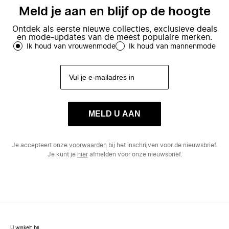
Meld je aan en blijf op de hoogte
Ontdek als eerste nieuwe collecties, exclusieve deals
en mode-updates van de meest populaire merken.
Ik houd van vrouwenmode
Ik houd van mannenmode
MELD U AAN
Je accepteert onze
voorwaarden
bij het inschrijven voor de nieuwsbrief.
Je kunt je
hier
afmelden voor onze nieuwsbrief.
U winkelt bij