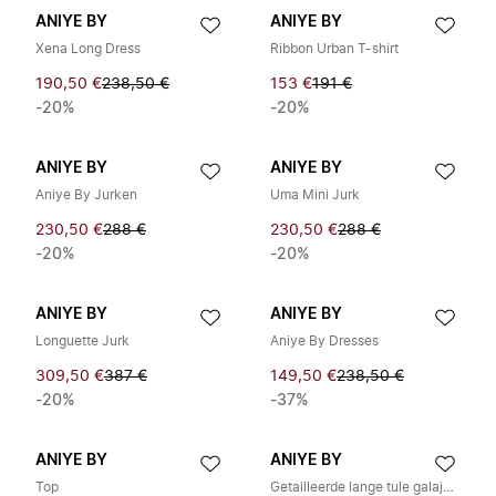
ANIYE BY
ANIYE BY
Xena Long Dress
Ribbon Urban T-shirt
190,50 €
238,50 €
153 €
191 €
-20%
-20%
ANIYE BY
ANIYE BY
Aniye By Jurken
Uma Mini Jurk
230,50 €
288 €
230,50 €
288 €
-20%
-20%
ANIYE BY
ANIYE BY
Longuette Jurk
Aniye By Dresses
309,50 €
387 €
149,50 €
238,50 €
-20%
-37%
ANIYE BY
ANIYE BY
Top
Getailleerde lange tule galajurk met all-over paillettenborduursel en geïntegreerde slip