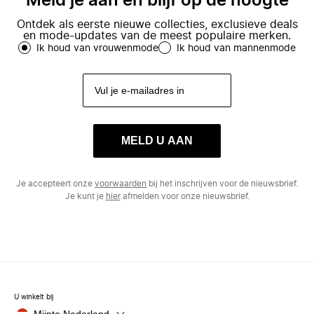
Meld je aan en blijf op de hoogte
Ontdek als eerste nieuwe collecties, exclusieve deals
en mode-updates van de meest populaire merken.
Ik houd van vrouwenmode
Ik houd van mannenmode
MELD U AAN
Je accepteert onze
voorwaarden
bij het inschrijven voor de nieuwsbrief.
Je kunt je
hier
afmelden voor onze nieuwsbrief.
U winkelt bij