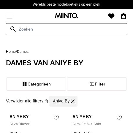
Werelds beste modeboetieks op één plek
Home
/
Dames
DAMES VAN ANIYE BY
Categorieën
Filter
Verwijder alle filters
Aniye By
ANIYE BY
ANIYE BY
Silva Blazer
Slim-Fit Ava Shirt