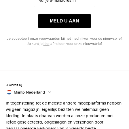
MELD U AAN
Je accepteert onze
voorwaarden
bij het inschrijven voor de nieuwsbrief.
Je kunt je
hier
afmelden voor onze nieuwsbrief.
U winkelt bij
Miinto Nederland
In tegenstelling tot de meeste andere modeplatforms hebben
wij geen magazijn. Eigenlijk bezitten we helemaal geen
kleding. In plaats daarvan worden al onze producten met
liefde geselecteerd, opgeslagen en verzonden door
gepassioneerde verkopers van 's werelds beste