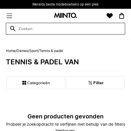
Werelds beste modeboetieks op één plek
Home
/
Dames
/
Sport
/
Tennis & padel
TENNIS & PADEL VAN
Categorieën
Filter
Geen producten gevonden
Probeer je zoekopdracht te verfijnen met behulp van de filters