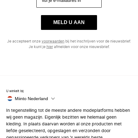
MELD U AAN
Je accepteert onze
voorwaarden
bij het inschrijven voor de nieuwsbrief.
Je kunt je
hier
afmelden voor onze nieuwsbrief.
U winkelt bij
Miinto Nederland
In tegenstelling tot de meeste andere modeplatforms hebben
wij geen magazijn. Eigenlijk bezitten we helemaal geen
kleding. In plaats daarvan worden al onze producten met
liefde geselecteerd, opgeslagen en verzonden door
gepassioneerde verkopers van 's werelds beste