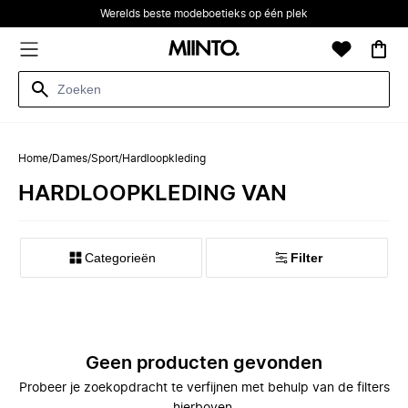
Werelds beste modeboetieks op één plek
Home
/
Dames
/
Sport
/
Hardloopkleding
HARDLOOPKLEDING VAN
Categorieën
Filter
Geen producten gevonden
Probeer je zoekopdracht te verfijnen met behulp van de filters