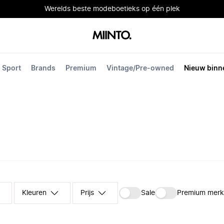
Werelds beste modeboetieks op één plek
Sport
Brands
Premium
Vintage/Pre-owned
Nieuw binn
Kleuren
Prijs
Sale
Premium mer