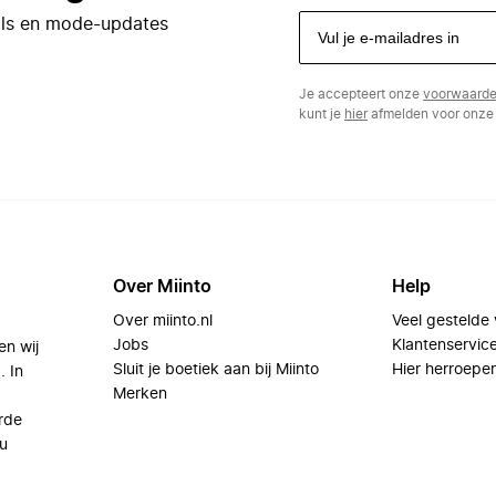
eals en mode-updates
Je accepteert onze
voorwaard
kunt je
hier
afmelden voor onze 
Over Miinto
Help
Over miinto.nl
Veel gestelde
Jobs
Klantenservic
en wij
Sluit je boetiek aan bij Miinto
Hier herroepe
. In
Merken
rde
u