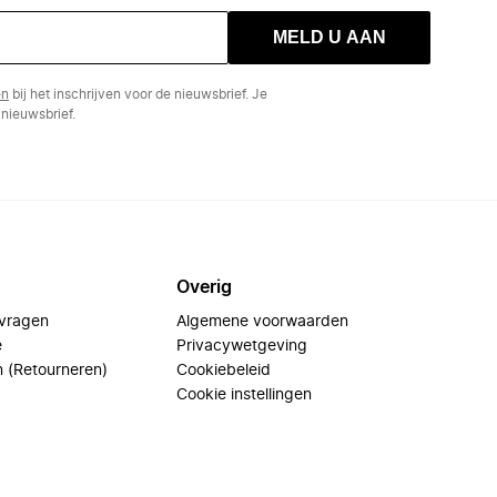
MELD U AAN
en
bij het inschrijven voor de nieuwsbrief. Je
nieuwsbrief.
Overig
 vragen
Algemene voorwaarden
e
Privacywetgeving
n (Retourneren)
Cookiebeleid
Cookie instellingen