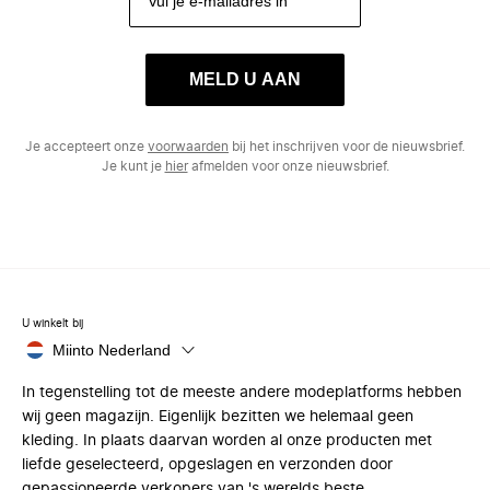
MELD U AAN
Je accepteert onze
voorwaarden
bij het inschrijven voor de nieuwsbrief.
Je kunt je
hier
afmelden voor onze nieuwsbrief.
U winkelt bij
Miinto Nederland
In tegenstelling tot de meeste andere modeplatforms hebben
wij geen magazijn. Eigenlijk bezitten we helemaal geen
kleding. In plaats daarvan worden al onze producten met
liefde geselecteerd, opgeslagen en verzonden door
gepassioneerde verkopers van 's werelds beste