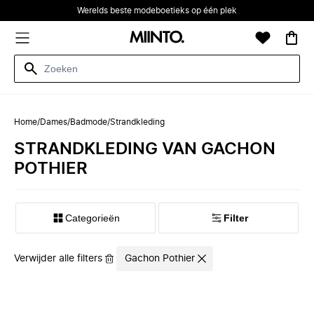
Werelds beste modeboetieks op één plek
Home
/
Dames
/
Badmode
/
Strandkleding
STRANDKLEDING VAN GACHON
POTHIER
Categorieën
Filter
Verwijder alle filters
Gachon Pothier