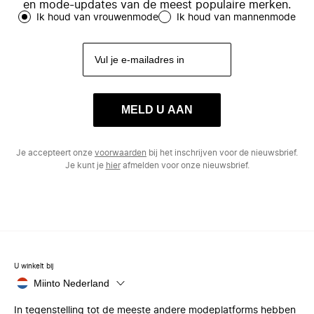
en mode-updates van de meest populaire merken.
Ik houd van vrouwenmode
Ik houd van mannenmode
MELD U AAN
Je accepteert onze
voorwaarden
bij het inschrijven voor de nieuwsbrief.
Je kunt je
hier
afmelden voor onze nieuwsbrief.
U winkelt bij
Miinto Nederland
In tegenstelling tot de meeste andere modeplatforms hebben