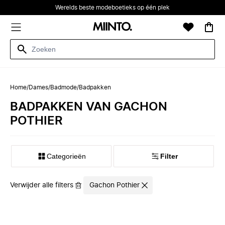
Werelds beste modeboetieks op één plek
Home
/
Dames
/
Badmode
/
Badpakken
BADPAKKEN VAN GACHON
POTHIER
Categorieën
Filter
Verwijder alle filters
Gachon Pothier