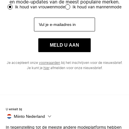
en mode-updates van de meest populaire merken.
Ik houd van vrouwenmode
Ik houd van mannenmode
MELD U AAN
Je accepteert onze
voorwaarden
bij het inschrijven voor de nieuwsbrief.
Je kunt je
hier
afmelden voor onze nieuwsbrief.
U winkelt bij
Miinto Nederland
In tegenstelling tot de meeste andere modeplatforms hebben