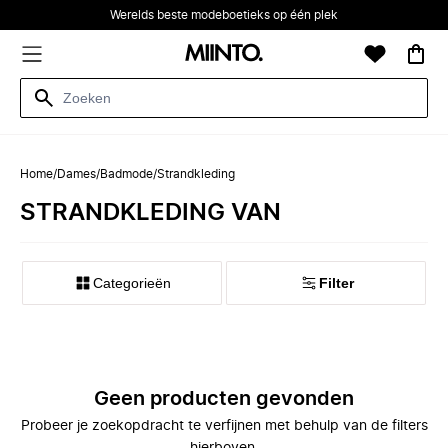
Werelds beste modeboetieks op één plek
Home
/
Dames
/
Badmode
/
Strandkleding
STRANDKLEDING VAN
Categorieën
Filter
Geen producten gevonden
Probeer je zoekopdracht te verfijnen met behulp van de filters