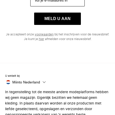
MELD U AAN
Je accepteert onze
voorwaarden
bij het inschrijven voor de nieuwsbrief.
Je kunt je
hier
afmelden voor onze nieuwsbrief.
U winkelt bij
Miinto Nederland
In tegenstelling tot de meeste andere modeplatforms hebben
wij geen magazijn. Eigenlijk bezitten we helemaal geen
kleding. In plaats daarvan worden al onze producten met
liefde geselecteerd, opgeslagen en verzonden door
gepassioneerde verkopers van 's werelds beste