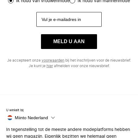
Ik houd van vrouwenmode
Ik houd van mannenmode
MELD U AAN
Je accepteert onze
voorwaarden
bij het inschrijven voor de nieuwsbrief.
Je kunt je
hier
afmelden voor onze nieuwsbrief.
U winkelt bij
Miinto Nederland
In tegenstelling tot de meeste andere modeplatforms hebben
wij geen magazijn. Eigenlijk bezitten we helemaal geen