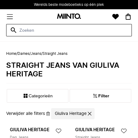
Werelds beste modeboetieks op één plek
Home
/
Dames
/
Jeans
/
Straight Jeans
STRAIGHT JEANS VAN GIULIVA
HERITAGE
Categorieën
Filter
Verwijder alle filters
Giuliva Heritage
GIULIVA HERITAGE
GIULIVA HERITAGE
Dan Jeans
Straight Jeans