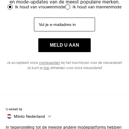
en mode-updates van de meest populaire merken.
Ik houd van vrouwenmode
Ik houd van mannenmode
MELD U AAN
Je accepteert onze
voorwaarden
bij het inschrijven voor de nieuwsbrief.
Je kunt je
hier
afmelden voor onze nieuwsbrief.
U winkelt bij
Miinto Nederland
In tegenstelling tot de meeste andere modeplatforms hebben