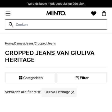
Werelds beste modeboetieks op één plek
Home
/
Dames
/
Jeans
/
Cropped Jeans
CROPPED JEANS VAN GIULIVA
HERITAGE
Categorieën
Filter
Verwijder alle filters
Giuliva Heritage