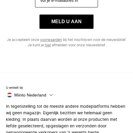
MELD U AAN
Je accepteert onze
voorwaarden
bij het inschrijven voor de nieuwsbrief.
Je kunt je
hier
afmelden voor onze nieuwsbrief.
U winkelt bij
Miinto Nederland
In tegenstelling tot de meeste andere modeplatforms hebben
wij geen magazijn. Eigenlijk bezitten we helemaal geen
kleding. In plaats daarvan worden al onze producten met
liefde geselecteerd, opgeslagen en verzonden door
gepassioneerde verkopers van 's werelds beste