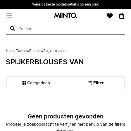
Werelds beste modeboetieks op één plek
Home
/
Dames
/
Blouses
/
Spijkerblouses
SPIJKERBLOUSES VAN
Categorieën
Filter
Geen producten gevonden
Probeer je zoekopdracht te verfijnen met behulp van de filters